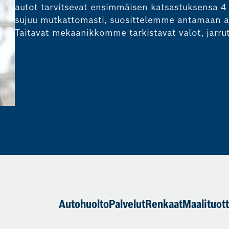
autot tarvitsevat ensimmäisen katsastuksensa 4 
sujuu mutkattomasti, suosittelemme antamaan aj
Taitavat mekaanikkomme tarkistavat valot, jarrut
Autohuolto
Palvelut
Renkaat
Maalituot