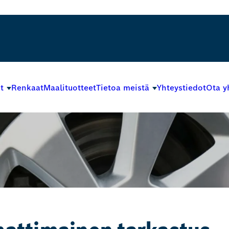
t
Renkaat
Maalituotteet
Tietoa meistä
Yhteystiedot
Ota y