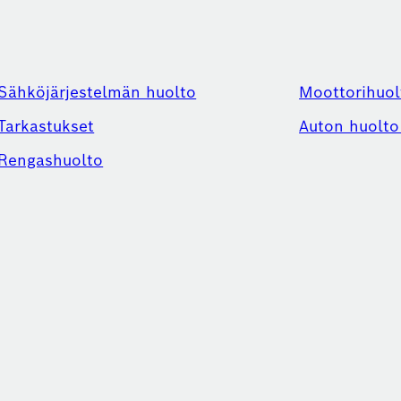
Sähköjärjestelmän huolto
Moottorihuol
Tarkastukset
Auton huolto 
Rengashuolto