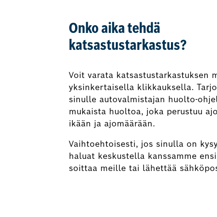
Onko aika tehdä
katsastustarkastus?
Voit varata katsastustarkastuksen
yksinkertaisella klikkauksella. Tar
sinulle autovalmistajan huolto-ohj
mukaista huoltoa, joka perustuu aj
ikään ja ajomäärään.
Vaihtoehtoisesti, jos sinulla on kys
haluat keskustella kanssamme ensin
soittaa meille tai lähettää sähköpos
Varaa nyt