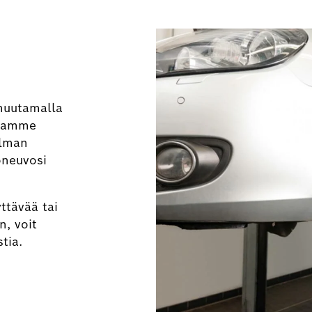
 muutamalla
joamme
elman
oneuvosi
yttävää tai
, voit
tia.