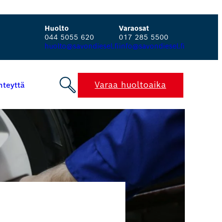
Huolto
Varaosat
044 5055 620
017 285 5500
huolto@savondiesel.fi
info@savondiesel.fi
Varaa huoltoaika
hteyttä