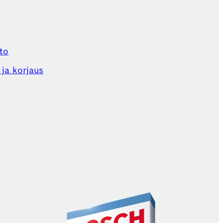
to
ja korjaus