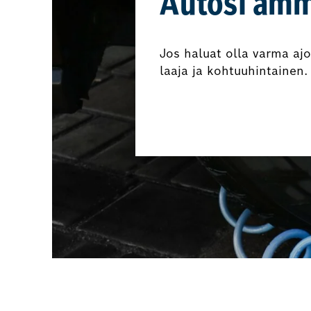
Autosi amm
Jos haluat olla varma aj
laaja ja kohtuuhintainen.
Varaa nyt