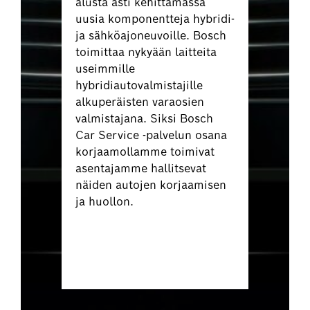
alusta asti kehittämässä
uusia komponentteja hybridi-
ja sähköajoneuvoille. Bosch
toimittaa nykyään laitteita
useimmille
hybridiautovalmistajille
alkuperäisten varaosien
valmistajana. Siksi Bosch
Car Service -palvelun osana
korjaamollamme toimivat
asentajamme hallitsevat
näiden autojen korjaamisen
ja huollon.
Varaa sähkö- tai
hybridiautosi huolto