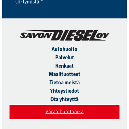
siirtymistä.”
Autohuolto
Palvelut
Renkaat
Maalituotteet
Tietoa meistä
Yhteystiedot
Ota yhteyttä
Varaa huoltoaika