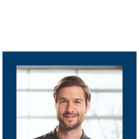
Varaa sähkö- tai hybridiauton
huolto