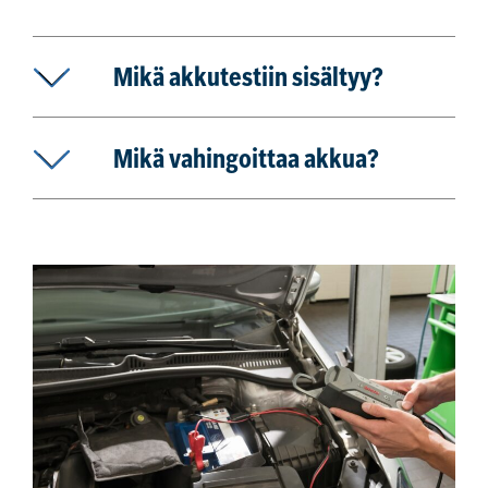
Mikä akkutestiin sisältyy?
Mikä vahingoittaa akkua?