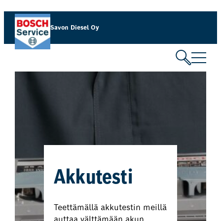
Savon Diesel Oy
Akkutesti
Teettämällä akkutestin meillä
auttaa välttämään akun